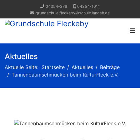
04354-376
04354-1011
grundschule.fleckeby@schule.landsh.de
Aktuelles
Aktuelle Seite:
Startseite
Aktuelles
Beiträge
Tannenbaumschmücken beim KulturFleck e.V.