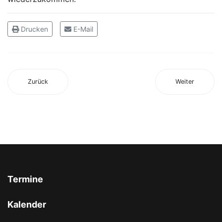
Drucken
E-Mail
Zurück
Weiter
Termine
Vorheriges
Vorheriger
Nächstes
Nächstes
Kalender
Jahr
Monat
Jahr
Monat