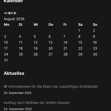
Kalender
Jahr
Monat
Jahr
Monat
August 2026
Mo
Di
Mi
Do
Fr
Sa
So
1
2
3
4
5
6
7
8
9
10
11
12
13
14
15
16
17
18
19
20
21
22
23
24
25
26
27
28
29
30
31
Aktuelles
🎒 Informationen für die Eltern der zukünftigen Erstklässler
29. September 2025
Ausflug nach Molfsee der dritten Klassen
24. September 2022