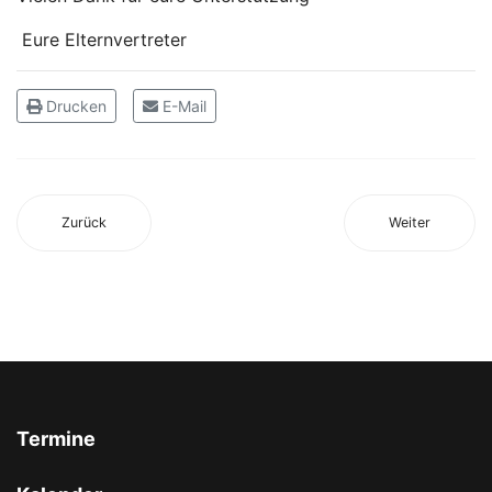
Eure Elternvertreter
Drucken
E-Mail
Zurück
Weiter
Termine
Vorheriges
Vorheriger
Nächstes
Nächstes