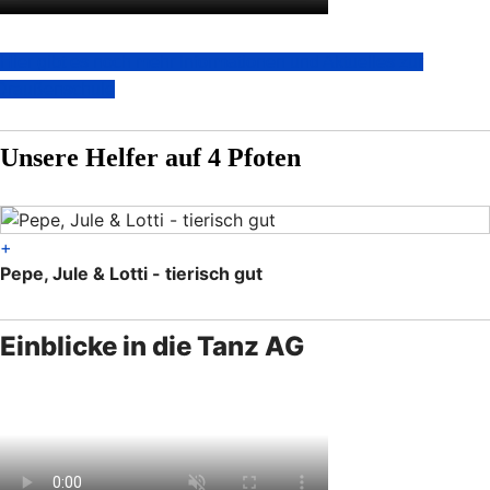
Hier gibt es noch mehr Informationen und Aktuelles zur
Draußenschule
Unsere Helfer auf
4 Pfoten
+
Pepe, Jule & Lotti - tierisch gut
Einblicke in die Tanz AG