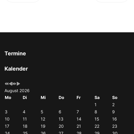
Termine
Vorheriges
Vorheriger
Nächstes
Nächstes
Kalender
Jahr
Monat
Jahr
Monat
August 2026
Mo
Di
Mi
Do
Fr
Sa
So
1
2
3
4
5
6
7
8
9
10
11
12
13
14
15
16
17
18
19
20
21
22
23
24
25
26
27
28
29
30