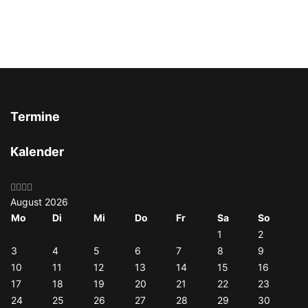
Termine
Vorheriges
Vorheriger
Nächstes
Nächstes
Kalender
Jahr
Monat
Jahr
Monat
August 2026
Mo
Di
Mi
Do
Fr
Sa
So
1
2
3
4
5
6
7
8
9
10
11
12
13
14
15
16
17
18
19
20
21
22
23
24
25
26
27
28
29
30